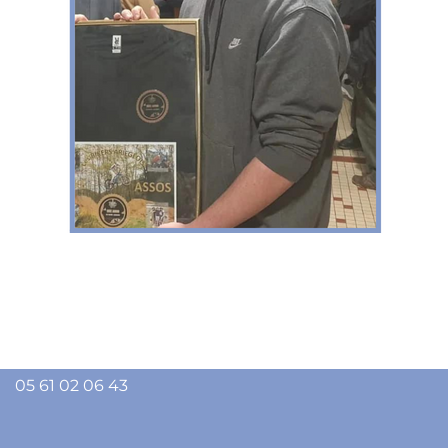
Ligue
de l'
enseignement
de l'
Ariège
13 rue Lieutenant Paul Delpech - 09000 FOIX
05 61 02 06 43