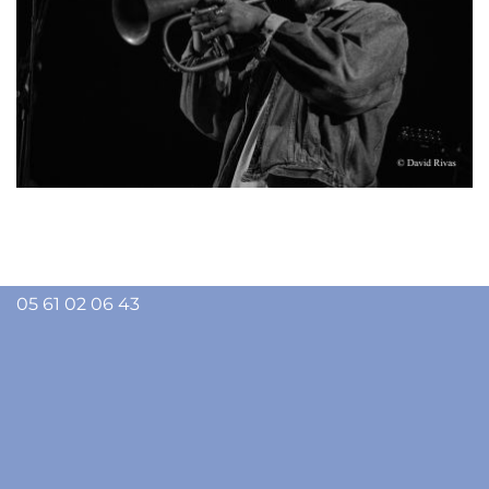
Ligue
de l'
enseignement
de l'
Ariège
13 rue Lieutenant Paul Delpech - 09000 FOIX
05 61 02 06 43