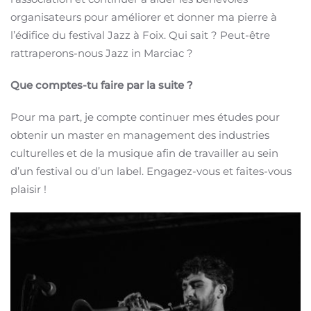
organisateurs pour améliorer et donner ma pierre à
l’édifice du festival Jazz à Foix. Qui sait ? Peut-être
rattraperons-nous Jazz in Marciac ?
Que comptes-tu faire par la suite ?
Pour ma part, je compte continuer mes études pour
obtenir un master en management des industries
culturelles et de la musique afin de travailler au sein
d’un festival ou d’un label. Engagez-vous et faites-vous
plaisir !